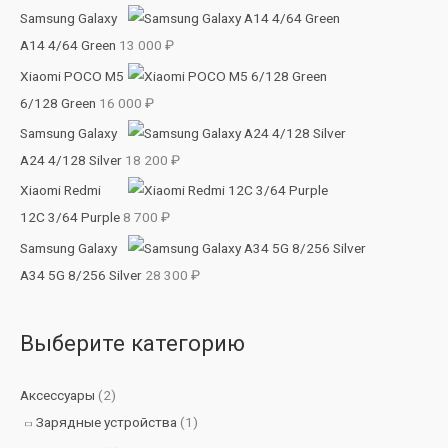
ь
а
м
Samsung Galaxy
:
л
а
A14 4/64 Green
13 000
₽
ь
л
Xiaomi POCO M5
н
ь
6/128 Green
16 000
₽
а
н
Samsung Galaxy
я
а
A24 4/128 Silver
18 200
₽
ц
я
Xiaomi Redmi
е
ц
12C 3/64 Purple
8 700
₽
н
е
Samsung Galaxy
а
н
A34 5G 8/256 Silver
28 300
₽
а
Выберите категорию
Аксессуары
(2)
Зарядные устройства
(1)