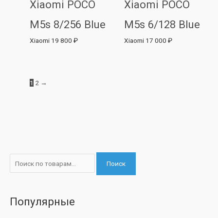
Xiaomi POCO
Xiaomi POCO
M5s 8/256 Blue
M5s 6/128 Blue
Xiaomi
19 800
₽
Xiaomi
17 000
₽
1
2
→
И
М
М
Поиск
с
и
а
к
н
к
а
и
с
Популярные
т
м
и