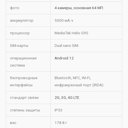
фото
4 камеры, основная 64 МП
аккумулятор
5000 мА·ч
процессор
MediaTek Helio G95
SIM-карты
Dual nano SIM
операционная
Android 12
система
беспроводные
Bluetooth, NFC, Wi-Fi,
интерфейсы
инфракрасный порт (IRDA)
стандарт связи
2G, 3G, 4G LTE
степень защиты
IP53
вес
178.8 г