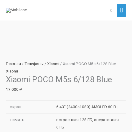
Перейти
Гла
0
к
содержимому
мен
Количество
товара
Xiaomi
POCO
Главная
/
Телефоны
/
Xiaomi
/ Xiaomi POCO M5s 6/128 Blue
M5s
Xiaomi
Xiaomi POCO M5s 6/128 Blue
6/128
Blue
17 000
₽
экран
6.43″ (2400×1080) AMOLED 60 Гц
память
встроенная 128 ГБ, оперативная
6 ГБ